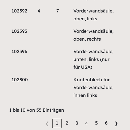
102592
4
7
Vorderwandsäule,
oben, links
102593
Vorderwandsäule,
oben, rechts
102596
Vorderwandsäule,
unten, links (nur
für USA)
102800
Knotenblech für
Vorderwandsäule,
innen links
1 bis 10 von 55 Einträgen
1
2
3
4
5
6
❮
❯