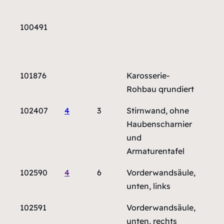
100491
101876
Karosserie-
Rohbau qrundiert
102407
4
3
Stirnwand, ohne
Haubenscharnier
und
Armaturentafel
102590
4
6
Vorderwandsäule,
unten, links
102591
Vorderwandsäule,
unten, rechts