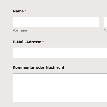
Name
*
Vorname
N
N
E-Mail-Adresse
*
a
m
e
E
-
M
Kommentar oder Nachricht
a
i
l
-
A
d
r
e
s